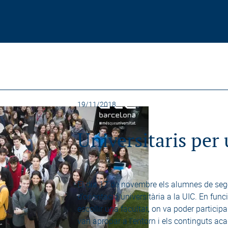
19/11/2018
Universitaris per 
El dia 17 de novembre els alumnes de sego
d’orientació universitària a la UIC. En fun
escollir una facultat, on va poder partici
van apropar a l’entorn i els continguts aca