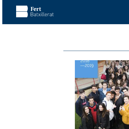
Vés al contingut principal
Omet la visita