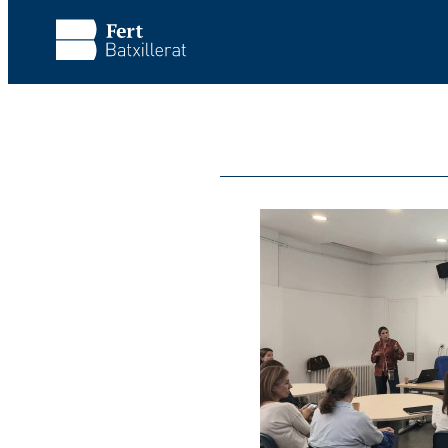
Vés al contingut principal
Omet la visita