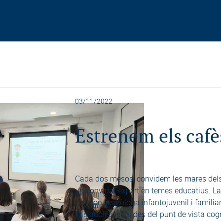
03/11/2022
Estrenem els cafè
Cada dos mesos, convidem les mares dels
un convidat expert en temes educatius. L
Haydon, psicòloga infantojuvenil i familia
fills adolescents des del punt de vista cog