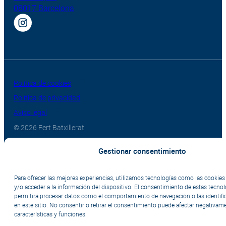
08017 Barcelona
Política de cookies
Política de privacidad
Aviso legal
© 2026 Fert Batxillerat
Gestionar consentimiento
Para ofrecer las mejores experiencias, utilizamos tecnologías como las cookie
y/o acceder a la información del dispositivo. El consentimiento de estas tecno
permitirá procesar datos como el comportamiento de navegación o las identifi
en este sitio. No consentir o retirar el consentimiento puede afectar negativame
características y funciones.