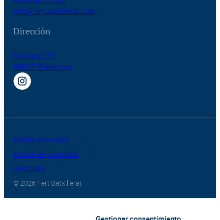
+34934173005
info@fertbatxillerat.com
Dirección
Pomaret, 23
08017 Barcelona
Política de cookies
Política de privacidad
Aviso legal
© 2026 Fert Batxillerat
Gestionar consentimiento