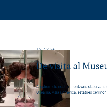
13/06/2024
De visita al Muse
Ampliem els nostres horitzons observant m
Oceania, Àsia i Amèrica: estàtues cerimonia