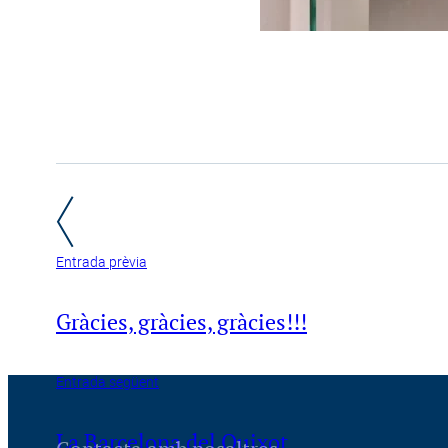
Entrada prèvia
Gràcies, gràcies, gràcies!!!
Entrada següent
La Barcelona del Quixot