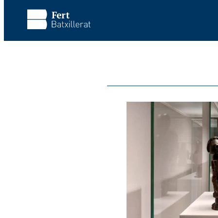
Vés al contingut principal
Omet la visita