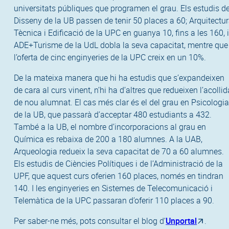
universitats públiques que programen el grau. Els estudis d
Disseny de la UB passen de tenir 50 places a 60; Arquitectu
Tècnica i Edificació de la UPC en guanya 10, fins a les 160, 
ADE+Turisme de la UdL dobla la seva capacitat, mentre que
l’oferta de cinc enginyeries de la UPC creix en un 10%.
De la mateixa manera que hi ha estudis que s’expandeixen
de cara al curs vinent, n’hi ha d’altres que redueixen l’acollid
de nou alumnat. El cas més clar és el del grau en Psicologi
de la UB, que passarà d’acceptar 480 estudiants a 432.
També a la UB, el nombre d’incorporacions al grau en
Química es rebaixa de 200 a 180 alumnes. A la UAB,
Arqueologia redueix la seva capacitat de 70 a 60 alumnes.
Els estudis de Ciències Polítiques i de l’Administració de la
UPF, que aquest curs oferien 160 places, només en tindran
140. I les enginyeries en Sistemes de Telecomunicació i
Telemàtica de la UPC passaran d’oferir 110 places a 90.
Per saber-ne més, pots consultar el blog d’
Unportal
.