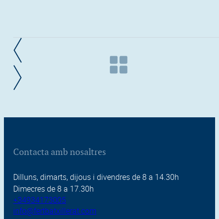
Contacta amb nosaltres
Dilluns, dimarts, dijous i divendres de 8 a 14.30h
Dimecres de 8 a 17.30h
+34934173005
info@fertbatxillerat.com