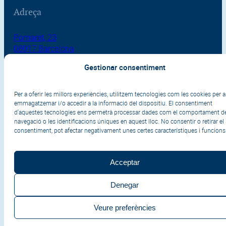
Adreça
Pomaret, 23
08017 Barcelona
Gestionar consentiment
Per a oferir les millors experiències, utilitzem tecnologies com les cookies per a
emmagatzemar i/o accedir a la informació del dispositiu. El consentiment
d'aquestes tecnologies ens permetrà processar dades com el comportament d
navegació o les identificacions úniques en aquest lloc. No consentir o retirar el
Política de cookies
consentiment, pot afectar negativament unes certes característiques i funcions
Politíca de privacitat
Avís legal
Acceptar
© 2026 Fert Batxillerat
Denegar
Veure preferències