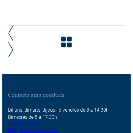
Contacta amb nosaltres
Dilluns, dimarts, dijous i divendres de 8 a 14.30h
Dimecres de 8 a 17.30h
+34934173005
info@fertbatxillerat.com