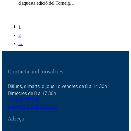
d'aquesta edició del Torneig…
1
2
→
Contacta amb nosaltres
Dilluns, dimarts, dijous i divendres de 8 a 14.30h
Dimecres de 8 a 17.30h
+34934173005
info@fertbatxillerat.com
Adreça